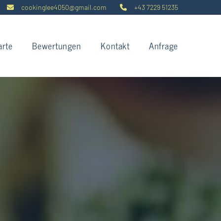
cookinglee4050@gmail.com
+43 7229 51235


arte
Bewertungen
Kontakt
Anfrage